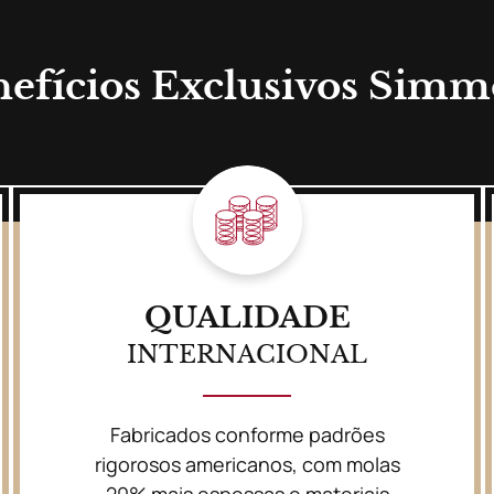
efícios Exclusivos Sim
QUALIDADE
INTERNACIONAL
Fabricados conforme padrões
rigorosos americanos, com molas
20% mais espessas e materiais