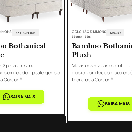
IMMONS
COLCHÃO SIMMONS
EXTRA FIRME
MACIO
88cm x 1.88m
o Bothanical
Bamboo Bothani
ce
Plush
2.2 para um sono
Molas ensacadas e conforto
r, com tecido hipoalergênico
macio, com tecido hipoalerg
ia Coreon®.
tecnologia Coreon®.
SAIBA MAIS
SAIBA MAIS