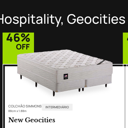
ospitality, Geocities
46%
OFF
COLCHÃO SIMMONS
INTERMEDIÁRIO
88cm x 1.88m
New Geocities