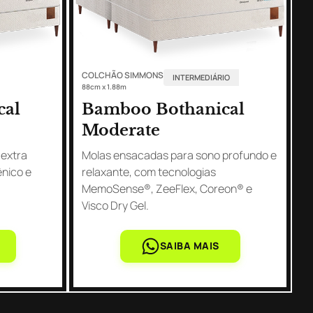
COLCHÃO SIMMONS
INTERMEDIÁRIO
88cm x 1.88m
cal
Bamboo Bothanical
Moderate
 extra
Molas ensacadas para sono profundo e
ênico e
relaxante, com tecnologias
MemoSense®, ZeeFlex, Coreon® e
Visco Dry Gel.
SAIBA MAIS