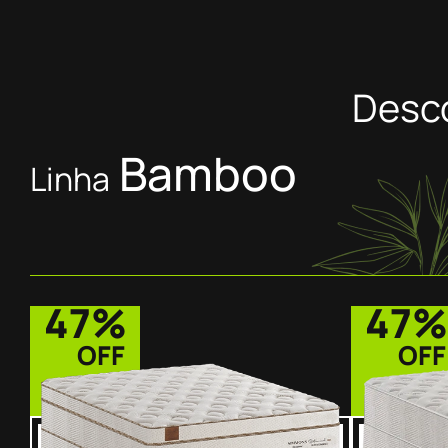
Desc
Bamboo
Linha
47%
47%
OFF
OFF