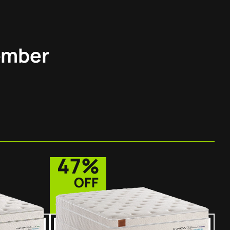
ember
47%
OFF