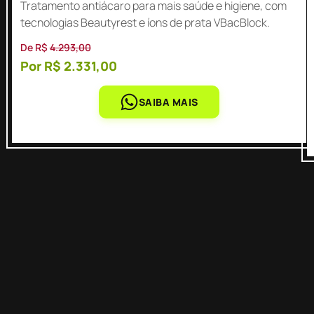
Tratamento antiácaro para mais saúde e higiene, com
tecnologias Beautyrest e íons de prata VBacBlock.
De R$
4.293,00
Por R$ 2.331,00
SAIBA MAIS