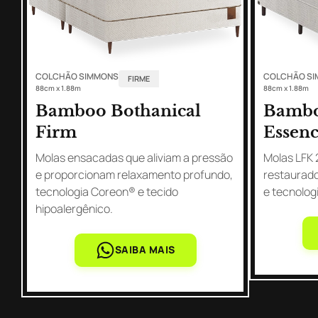
COLCHÃO SIMMONS
COLCHÃO S
FIRME
88cm x 1.88m
88cm x 1.88m
Bamboo Bothanical
Bambo
Firm
Essen
Molas ensacadas que aliviam a pressão
Molas LFK 
e proporcionam relaxamento profundo,
restaurado
tecnologia Coreon® e tecido
e tecnolog
hipoalergênico.
SAIBA MAIS