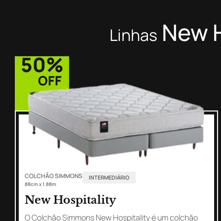
New H
Linhas
50%
OFF
COLCHÃO SIMMONS
INTERMEDIÁRIO
88cm x 1.88m
New Hospitality
O Colchão Simmons New Hospitality é um colchão