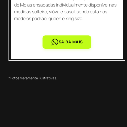
de Molas ensacadas individualmente disponível nas
medidas solteiro, viúva e casal, sendo esta nos
modelos padrão, queen e king size.
SAIBA MAIS
* Fotos meramente ilustrativas.