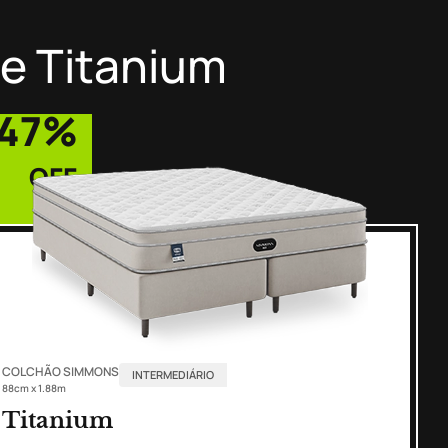
 e Titanium
47%
OFF
COLCHÃO SIMMONS
INTERMEDIÁRIO
88cm x 1.88m
Titanium